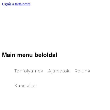
Ugrás a tartalomra
LUMEN
Tanfolyamok
Tanfolyamok
Ajánlatok
Rólunk
Kapcsolat
Main menu beloldal
Tanfolyamok
Ajánlatok
Rólunk
dvezmények
Látvány
Grafika
Magántanulás
Web
Videó
Cégeknek
PPC
Visszanézhető
Kapcsolat