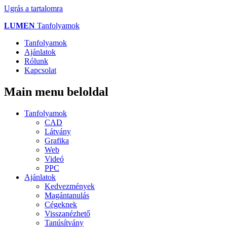
Ugrás a tartalomra
LUMEN
Tanfolyamok
Tanfolyamok
Ajánlatok
Rólunk
Kapcsolat
Main menu beloldal
Tanfolyamok
CAD
Látvány
Grafika
Web
Videó
PPC
Ajánlatok
Kedvezmények
Magántanulás
Cégeknek
Visszanézhető
Tanúsítvány