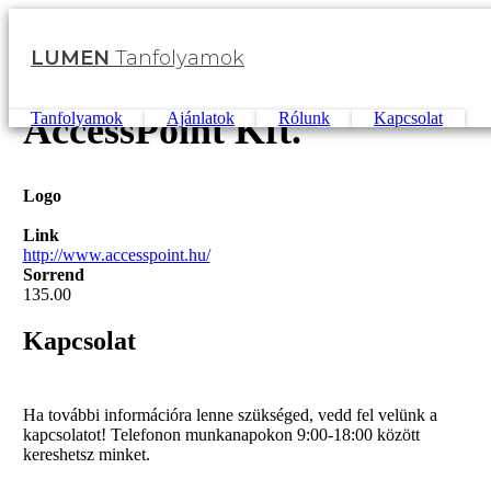
Ugrás
a
LUMEN
Tanfolyamok
tartalomra
AccessPoint Kft.
Tanfolyamok
Ajánlatok
Rólunk
Kapcsolat
Logo
Link
http://www.accesspoint.hu/
Sorrend
135.00
Kapcsolat
Ha további információra lenne szükséged, vedd fel velünk a
kapcsolatot! Telefonon munkanapokon 9:00-18:00 között
kereshetsz minket.