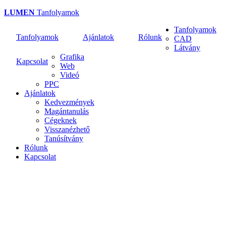
Ugrás
LUMEN
Tanfolyamok
a
Tanfolyamok
tartalomra
Tanfolyamok
Ajánlatok
Rólunk
CAD
Main
Látvány
menu
Grafika
Kapcsolat
Web
beloldal
Videó
PPC
Ajánlatok
Kedvezmények
Magántanulás
Cégeknek
Visszanézhető
Tanúsítvány
Rólunk
Kapcsolat