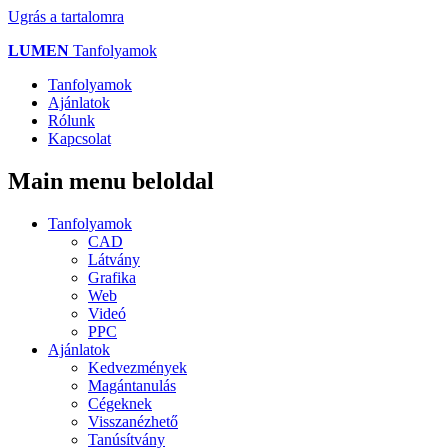
Ugrás a tartalomra
LUMEN
Tanfolyamok
Tanfolyamok
Ajánlatok
Rólunk
Kapcsolat
Main menu beloldal
Tanfolyamok
CAD
Látvány
Grafika
Web
Videó
PPC
Ajánlatok
Kedvezmények
Magántanulás
Cégeknek
Visszanézhető
Tanúsítvány